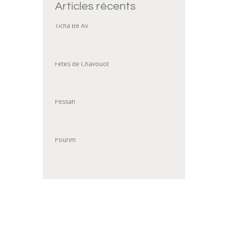
Articles récents
Ticha Be Av
Fêtes de Chavouot
Pessah
Pourim